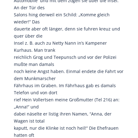
Automobile und mit dem zogen sie über die Insel.
An der Tür des
Salons hing derweil ein Schild: „Komme gleich
wieder!“ Das
dauerte aber oft länger, denn sie fuhren kreuz und
quer über die
Insel z. B. auch zu Netty Nann in’s Kampener
Kurhaus. Man trank
reichlich Grog und Teepunsch und vor der Polizei
mußte man damals
noch keine Angst haben. Einmal endete die Fahrt vor
dem Munkmarscher
Fährhaus im Graben. Im Fährhaus gab es damals
Telefon und von dort
rief Hein Vollertsen meine Großmutter (Tel 216) an:
„Anna!“ und
dabei näselte er listig ihren Namen, “Anna, der
Wagen ist total
kaputt, nur die Klinke ist noch heil!“ Die Ehefrauen
hatten oft