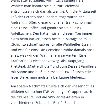
Wahlzettel zu zählen. Vormittags kamen viele
Wähler; man kannte sie alle, zur Briefwahl
entschlossen sich damals wenige. Um die Mittagszeit
ließ der Betrieb nach, nachmittags wurde der
Andrang größer, dieser und jener trank schon mal
eine Tasse Kaffee und gönnte sich ein Stück
Apfelkuchen. Den hatten wir an diesem Tag immer
extra beim Bäcker Jessen bestellt. Mittags beim
„Schichtwechsel“ gab es für alle Wahlhelfer Essen,
und was für eins! Die Gemeinde zahlte damals noch
alles, was wir den Wahlhelfern servierten. Eine
Kraftbrühe „Celestine“ vorweg, als Hauptgang
Filetsteak „Maître d’hotel“ und zum Dessert Vanilleeis
mit Sahne und heißen Kirschen. Dazu flossen etliche
Jever Biere, man mußte ja bei Laune bleiben….
Am späten Nachmittag füllte sich der Friesenhof, es
bildeten sich schon FDP- Anhänger-Gruppen, auch
die CDU-Leute und die SPD-ler diskutierten in
verschiedenen Ecken, das Bier floß, auch die