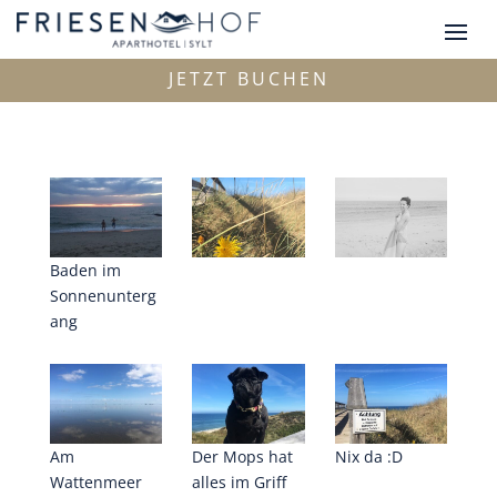
JETZT BUCHEN
Baden im
Sonnenunterg
ang
Am
Der Mops hat
Nix da :D
Wattenmeer
alles im Griff