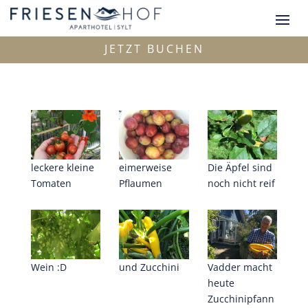
JETZT BUCHEN
leckere kleine
eimerweise
Die Äpfel sind
Tomaten
Pflaumen
noch nicht reif
Wein :D
und Zucchini
Vadder macht
heute
Zucchinipfann