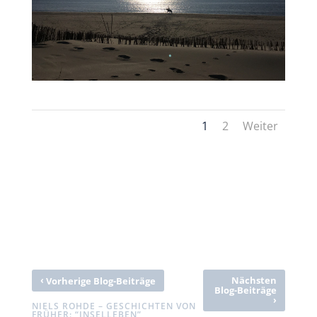
1
2
Weiter
‹
Nächsten
Vorherige Blog-Beiträge
Blog-Beiträge
›
NIELS ROHDE – GESCHICHTEN VON
FRÜHER: “INSELLEBEN”